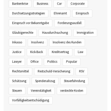
Bankenkrise
Business
Car
Corporate
Durchsetzungsstrategien
Ehrenamt
Einspruch
Einspruch vor Bekanntgabe
Forderungsausfall
Gläubigerrechte
Hausdurchsuchung
Immigration
Inkasso
Insolvenz
Insolvenz des Kunden
Justice
Kick-Back
Kreditvertrag
Law
Lawyer
Office
Politics
Popular
Rechtsmittel
Restschuld-Versicherung
RSV
Schätzung
Spendenabzug
Steuerfahndung
Steuern
Vereinstätigkeit
versteckte Kosten
Vorfälligkeitsentschädigung